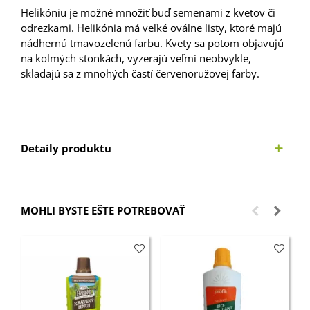
Helikóniu
je
možné
množiť
buď
semenami
z
kvetov či
odrezkami
.
Helikónia
má
veľké
oválne
listy
,
ktoré majú
nádhernú
tmavozelenú
farbu
.
Kvety
sa
potom
objavujú
na
kolmých
stonkách
,
vyzerajú
veľmi
neobvykle
,
skladajú
sa
z
mnohých
častí
červenoružovej
farby
.
Detaily produktu
MOHLI BYSTE EŠTE POTREBOVAŤ