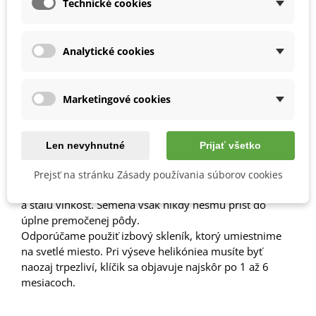
Technické cookies
Popis
Ako vypestovať
helikóniu
zo semien
?
Analytické cookies
Semienka
helikónie
pred
výsevom
prelejeme
horúcou
Marketingové cookies
vodou
a
necháme ich
napučať
vo
vode
24
až
48
hodín
.
Je
možné ju
vysievať
celoročne
do
kokosového
humusu
,
substrátu
pre
tropické
rastliny
,
ktorý môžeme
nahradiť
Len nevyhnutné
Prijať všetko
zmesou
perlitu
alebo
piesku
a
pestovateľského
substrátu
.
Prejsť na stránku Zásady používania súborov cookies
Helikónia
na klíčenie
potrebuje
teplotu
aspon
27-30
°
C
a
stálu
vlhkosť
.
Semená
však nikdy
nesmú
prísť
do
úplne
premočenej
pôdy
.
Odporúčame
použiť
izbový
skleník
,
ktorý
umiestnime
na
svetlé
miesto
.
Pri výseve
helikóniea
musíte byť
naozaj
trpezliví
,
klíčik
sa
objavuje
najskôr
po
1
až
6
mesiacoch
.