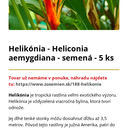
Helikónia - Heliconia
aemygdiana - semená - 5 ks
Tovar už nemáme v ponuke, náhradu nájdete
tu:
https://www.zosemien.sk/188-helikonie
Helikónia
je
tropická
rastlina
veľmi
exotického
výzoru
.
Helikónia
je
vždyzelená
viacročná
bylina
,
ktorá
tvorí
odnože
.
Jej
dlhé
tenké
stonky môžu
dosiahnuť dĺžku
až
3,5
metrov
.
Pôvod
tejto
rastliny
je
južná
Amerika
, patrí
do