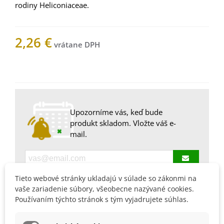
rodiny
Heliconiaceae
.
2,26 €
Nemáme na sklade
Upozorníme vás, keď bude
produkt skladom. Vložte váš e-
mail.
Tieto webové stránky ukladajú v súlade so zákonmi na
1000711Z
vaše zariadenie súbory, všeobecne nazývané cookies.
Používaním týchto stránok s tým vyjadrujete súhlas.
Obľúbené