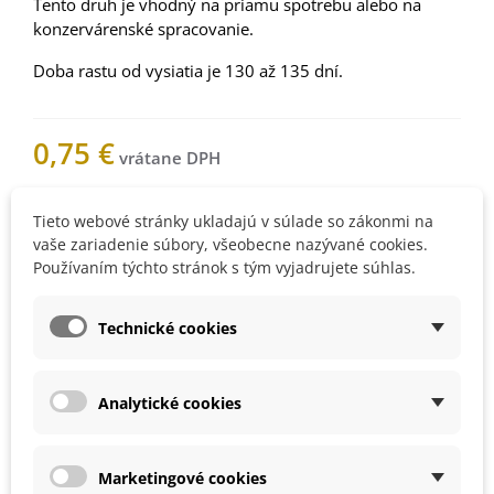
Tento druh je vhodný na priamu spotrebu alebo na
konzervárenské spracovanie.
Doba rastu od vysiatia je 130 až 135 dní.
0,75 €
Nemáme na sklade
Tieto webové stránky ukladajú v súlade so zákonmi na
vaše zariadenie súbory, všeobecne nazývané cookies.
Používaním týchto stránok s tým vyjadrujete súhlas.
Upozorníme vás, keď bude
Technické cookies
produkt skladom. Vložte váš e-
mail.
Analytické cookies
1000205Z
Marketingové cookies