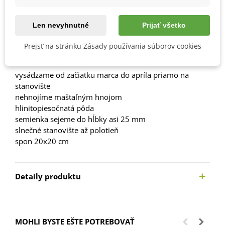
Obľúbené
Len nevyhnutné
Prijať všetko
Popis
Prejsť na stránku Zásady používania súborov cookies
Návod na pestovanie
vysádzame od začiatku marca do apríla priamo na
stanovište
nehnojíme maštaľným hnojom
hlinitopiesočnatá pôda
semienka sejeme do hĺbky asi 25 mm
slnečné stanovište až polotieň
spon 20x20 cm
Detaily produktu
MOHLI BYSTE EŠTE POTREBOVAŤ