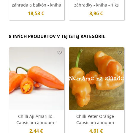
záhrada a balkón - kniha
záhradky - kniha - 1 ks
- 1 ks
18,53 €
8,96 €
8 INÝCH PRODUKTOV V TEJ ISTEJ KATEGÓRII:
Nemáme na sklade
N
Chilli Aji Amarillo -
Chilli Peter Orange -
Capsicum annuum -
Capsicum annuum -
semená - 7 ks
semená - 5 ks
2,44 €
4,61 €