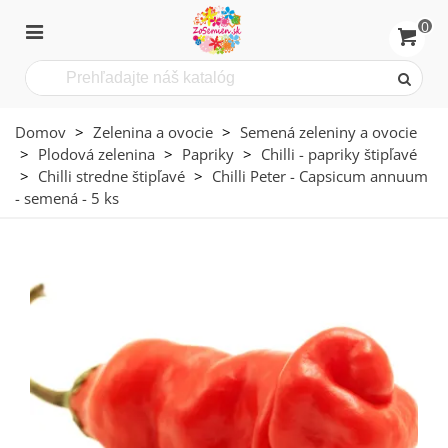
0
Domov
>
Zelenina a ovocie
>
Semená zeleniny a ovocie
>
Plodová zelenina
>
Papriky
>
Chilli - papriky štipľavé
>
Chilli stredne štipľavé
>
Chilli Peter - Capsicum annuum
- semená - 5 ks