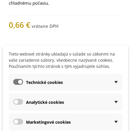
chladnému počasiu.
0,66 €
Nemáme na sklade
Tieto webové stránky ukladajú v súlade so zákonmi na
vaše zariadenie súbory, všeobecne nazývané cookies.
Upozorníme vás, keď bude
Používaním týchto stránok s tým vyjadrujete súhlas.
produkt skladom. Vložte váš e-
mail.
Technické cookies
Analytické cookies
1000125Z
Obľúbené
Marketingové cookies