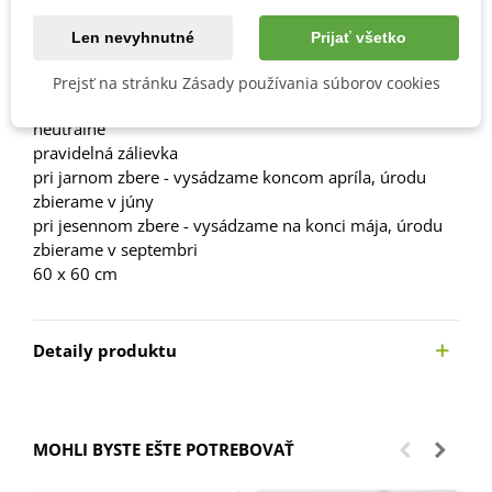
Popis
Len nevyhnutné
Prijať všetko
Návod na pestovanie
Prejsť na stránku Zásady používania súborov cookies
stredne ťažké prevzdušnené pôdy, mierne kyslé až
neutrálne
pravidelná zálievka
pri jarnom zbere - vysádzame koncom apríla, úrodu
zbierame v júny
pri jesennom zbere - vysádzame na konci mája, úrodu
zbierame v septembri
60 x 60 cm
Detaily produktu
MOHLI BYSTE EŠTE POTREBOVAŤ