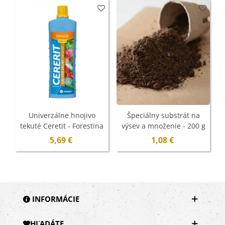
Univerzálne hnojivo
Špeciálny substrát na
tekuté Ceretit - Forestina
výsev a množenie - 200 g
Mineral - 1 l
5,69 €
1,08 €
INFORMÁCIE
HĽADÁTE