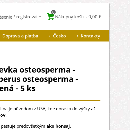
0
Nákupný košík
-
0,00 €
lásenie
Doprava a platba
Česko
Kontakty
evka osteosperma -
perus osteosperma -
ná - 5 ks
tlina
je pôvodom z
USA
,
kde
dorastá
do
výšky až
rov
.
pestuje
predovšetkým
ako
bonsaj
.