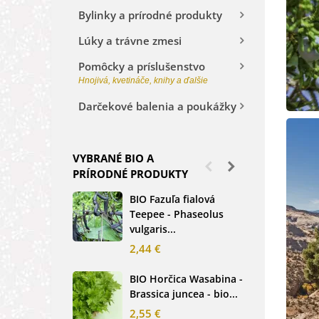
Bylinky a prírodné produkty
Lúky a trávne zmesi
Pomôcky a príslušenstvo
Hnojivá, kvetináče, knihy a ďalšie
Darčekové balenia a poukážky
VYBRANÉ BIO A
PRÍRODNÉ PRODUKTY
BIO Fazuľa fialová
BIO
Teepee - Phaseolus
Beta
vulgaris...
sem
2,44 €
2,3
BIO Horčica Wasabina -
BIO
Brassica juncea - bio...
čer
basi
2,55 €