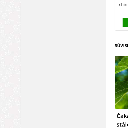
chin
SÚVIS
Čak
stá