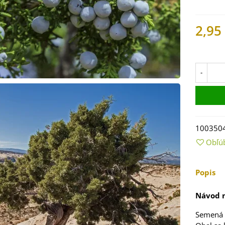
2,95
Na skl
-
100350
 Mangold dúhový -
Obľú
 vulgaris - bio
ená...
Popis
9 €
Návod n
 Bazalka pravá
vená - Ocimum
Semená
licum -...