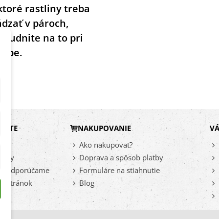
toré rastliny treba
dzať v pároch,
budnite na to pri
adbe.
viac
DÁTE
NAKUPOVANIE
VÁ
vy
Ako nakupovať?
inky
Doprava a spôsob platby
az odporúčame
Formuláre na stiahnutie
a stránok
Blog