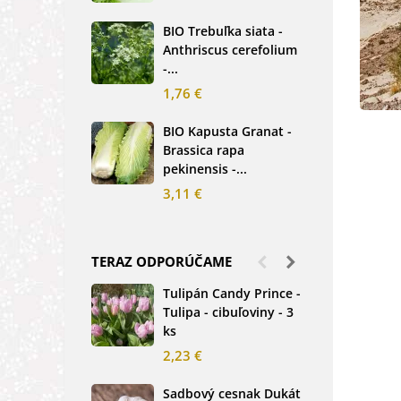
2,5
BIO Trebuľka siata -
Anthriscus cerefolium
BIO
-...
Ste
bio.
1,76 €
3,8
BIO Kapusta Granat -
Brassica rapa
BIO
pekinensis -...
Net
3,11 €
2,0
TERAZ ODPORÚČAME
Tulipán Candy Prince -
Ďat
Tulipa - cibuľoviny - 3
Tri
ks
-...
2,23 €
1,2
Sadbový cesnak Dukát
Fréz