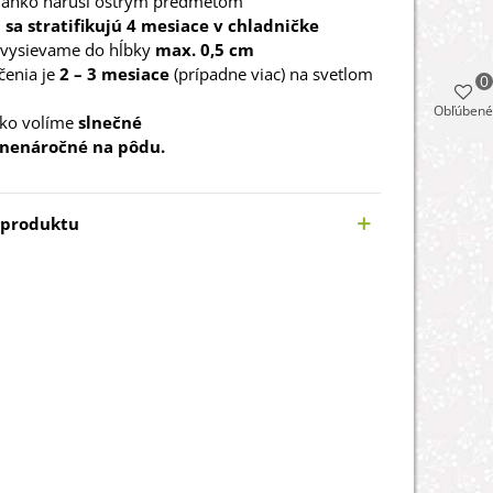
 ľahko naruší ostrým predmetom
sa stratifikujú 4 mesiace v chladničke
vysievame do hĺbky
max. 0,5 cm
čenia je
2 – 3 mesiace
(prípadne viac) na svetlom
0
Obľúbené
sko volíme
slnečné
nenáročné na pôdu.
 produktu