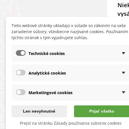
Niek
vysá
neza
Tieto webové stránky ukladajú v súlade so zákonmi na vaše
výs
zariadenie súbory, všeobecne nazývané cookies. Používaním
týchto stránok s tým vyjadrujete súhlas.
Čítaj 
Technické cookies
Analytické cookies
INFORMÁCIE
HĽA
Obchodné podmienky
Zľa
Marketingové cookies
Ochrana osobných údajov
Nov
O cookies
Ter
Reklamačný poriadok
Map
Len nevyhnutné
Prijať všetko
O nás a kontakt
Prejsť na stránku Zásady používania súborov cookies