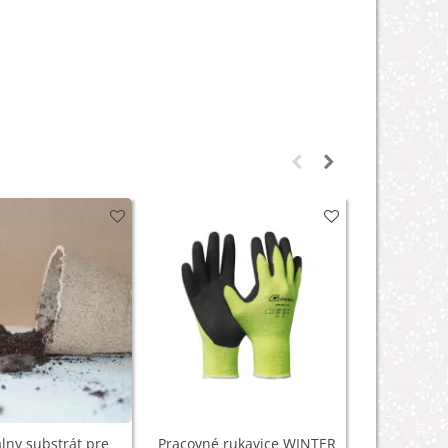
lny substrát pre
Pracovné rukavice WINTER
Hnojivo