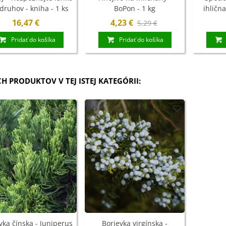
druhov - kniha - 1 ks
BoPon - 1 kg
ihličn
16,47 €
4,23 €
5,29 €
Pridať do košíka
Pridať do košíka
CH PRODUKTOV V TEJ ISTEJ KATEGÓRII:
vka čínska - Juniperus
Borievka virgínska -