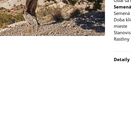
Obal sa
5 €
Semená 
Semená 
 Stévia sladká -
Doba klí
via rebaudiana -
mieste
..
Stanovi
3 €
Rastliny
 Čakanka hlávková
tuno - Cichorium...
Detaily
7 €
elina zvrátená -
folium resupinatum
4 €
ia ružová - Freesia -