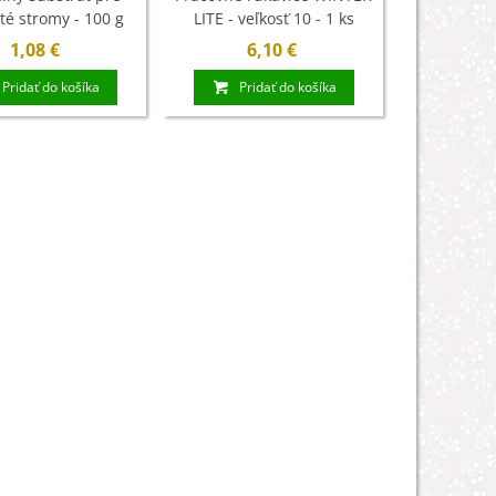
até stromy - 100 g
LITE - veľkosť 10 - 1 ks
múčkou - ih
Rosteto -
1,08 €
6,10 €
5
Pridať do košíka
Pridať do košíka
Pri