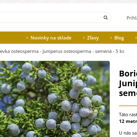
Prih
Novinky na sklade
Zľavy
Blog
evka osteosperma - Juniperus osteosperma - semená - 5 ks
Bori
Juni
seme
Táto
ras
12
met
U
nás
sa