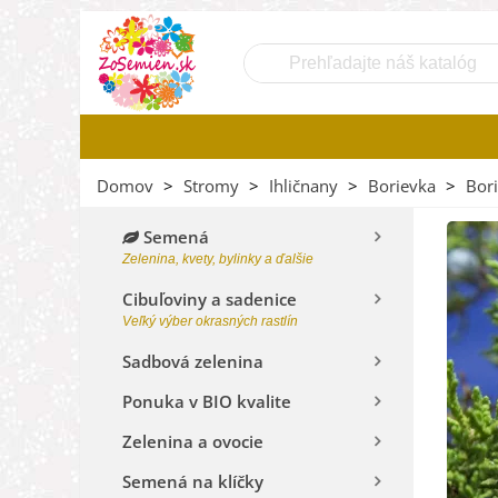
Domov
>
Stromy
>
Ihličnany
>
Borievka
>
Bori
Semená
Zelenina, kvety, bylinky a ďalšie
Cibuľoviny a sadenice
Veľký výber okrasných rastlín
Sadbová zelenina
Ponuka v BIO kvalite
Zelenina a ovocie
Semená na klíčky