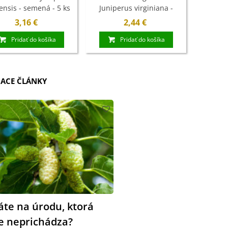
ensis - semená - 5 ks
Juniperus virginiana -
semená - 15 ks
3,16 €
2,44 €
Pridať do košíka
Pridať do košíka
IACE ČLÁNKY
áte na úrodu, ktorá
le neprichádza?