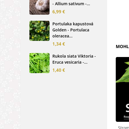
- Allium sativum -...
cibu
6,99 €
2,0
Portulaka kapustová
Glo
Golden - Portulaca
Sin
oleracea...
-...
1,34 €
2,6
MOHLI
Rukola siata Viktoria -
Nez
Eruca vesicaria -...
mod
alpe
1,40 €
1,2
Strom