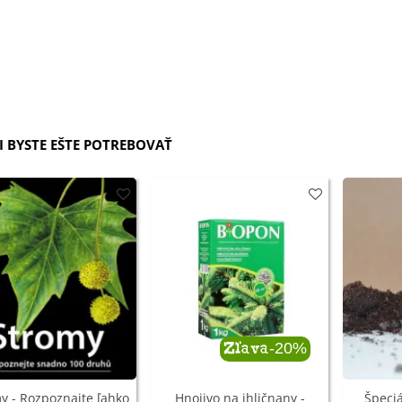
ľoviny - 3 ks
7 €
xínia Mont Blanc -
ningia - cibuľoviny
4 €
 BYSTE EŠTE POTREBOVAŤ
ábudka alpínska
rá - Myosotis
stris -...
9 €
-20%
Zľava
y - Rozpoznajte ľahko
Hnojivo na ihličnany -
Špeciá