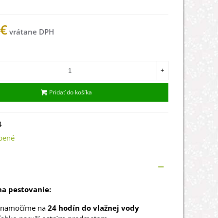
 €
ade
+
Pridať do košíka
4
bené
a pestovanie:
 namočíme na
24 hodín do vlažnej vody