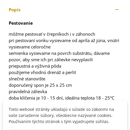
Popis
Pestovanie
môžme pestovať v črepníkoch i v záhonoch
pri pestovaní vonku vysievame od apríla až júna, vnútri
vysievame celoročne
semienka vysievame na povrch substrátu, dávame
pozor, aby sme ich pri zálievke nevyplavili
priepustná a výživná pôda
použijeme vhodnú drenáž a perlit
slnečné stanovište
doporučený spon je 25 x 25 cm
pravidelná zálievka
doba klíčenia je 10 - 15 dní, ideálna teplota 18 - 25°C
Bazalka je jednoročná rastlina, ktorá nemá rada chlad
Tieto webové stránky ukladajú v súlade so zákonmi na
(znesie minimálne 16°C).
vaše zariadenie súbory, všeobecne nazývané cookies.
Používaním týchto stránok s tým vyjadrujete súhlas.
Použitie Bazalky