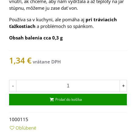
vnútri, ak chceme, aby nám vydržala a až teploty na jar
stúpnu, môžeme ju zase dať von.
Používa sa v kuchyni, ale pomáha aj
pri tráviacich
ťažkostiach
a problémoch so spánkom.
Obsah balenia cca 0,3 g
1,34 €
Na sklade
-
+
Pridať do košíka
1000115
Obľúbené