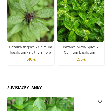
N
Bazalka thajská - Ocimum
Bazalka pravá Spice -
B
basilicum var. thyrsiflora
Ocimum basilicum -
- semená - 50 ks
semená - 30 ks
t
1,40 €
1,55 €
SÚVISIACE ČLÁNKY