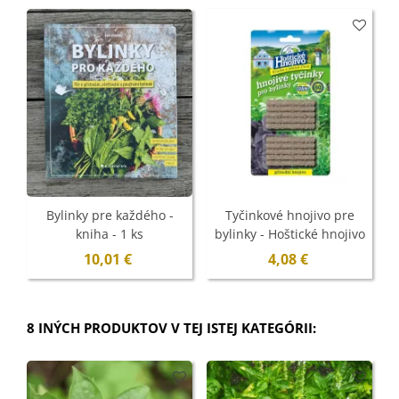
Bylinky pre každého -
Tyčinkové hnojivo pre
kniha - 1 ks
bylinky - Hoštické hnojivo
- 10 ks
10,01 €
4,08 €
8 INÝCH PRODUKTOV V TEJ ISTEJ KATEGÓRII: