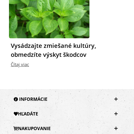
Vysádzajte zmiešané kultúry,
obmedzíte výskyt škodcov
Čítaj viac
INFORMÁCIE
HĽADÁTE
NAKUPOVANIE