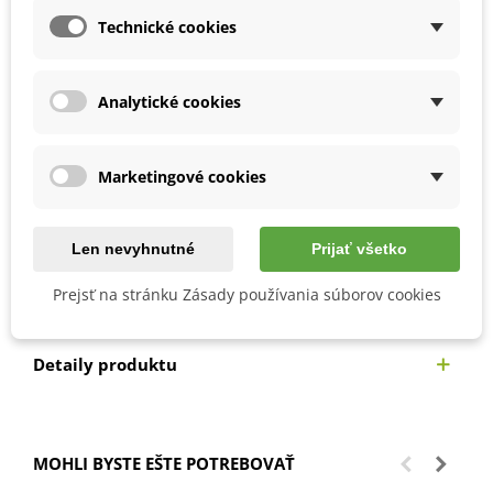
Svoje využitie má predovšetkým v kuchyni pri
Technické cookies
ochucovaní šalátov, paradajkových omáčok, omáčky
Pesto či na pizzu.
Používame ju čerstvú, inak sa vytráca jej vôňa.
Analytické cookies
Môžeme ju aj zamraziť, v tomto stave je vhodná na
výrobu oleja alebo octu.
Lístky trháme tesne pred použitím.
Marketingové cookies
V lekárstve je využívaná predovšetkým pri zažívacích
problémoch, pri migrénach, depresiách a problémoch
so spaním.
Len nevyhnutné
Prijať všetko
Prejsť na stránku Zásady používania súborov cookies
Detaily produktu
MOHLI BYSTE EŠTE POTREBOVAŤ