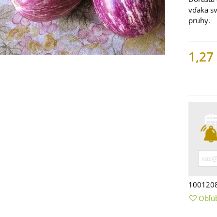
vďaka
s
pruhy.
1,27
Nemáme
 Mangold dúhový -
 vulgaris - bio
ená...
9 €
100120
 Bazalka pravá
Obľú
vená - Ocimum
licum -...