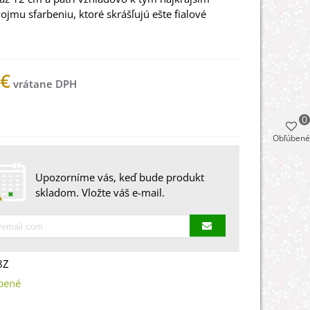
vojmu
sfarbeniu
,
ktoré
skrášľujú
ešte
fialové
 €
 na sklade
0
Obľúbené
Upozorníme vás, keď bude produkt
skladom. Vložte váš e-mail.
8Z
bené