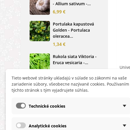
- Allium sativum -...
cibu
6,99 €
2,0
Portulaka kapustová
Glo
Golden - Portulaca
Sin
oleracea...
-...
1,34 €
2,6
Rukola siata Viktoria -
Nez
Eruca vesicaria -...
mod
Unive
alpe
1,40 €
Cereti
1,2
Tieto webové stránky ukladajú v súlade so zákonmi na vaše
zariadenie súbory, všeobecne nazývané cookies. Používaním
týchto stránok s tým vyjadrujete súhlas.
Technické cookies
Analytické cookies
INFORMÁCIE
HĽA