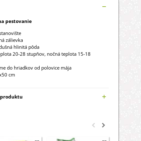
a pestovanie
stanovište
ná zálievka
dušná hlinitá pôda
plota 20-28 stupňov, nočná teplota 15-18
me do hriadkov od polovice mája
x50 cm
 produktu