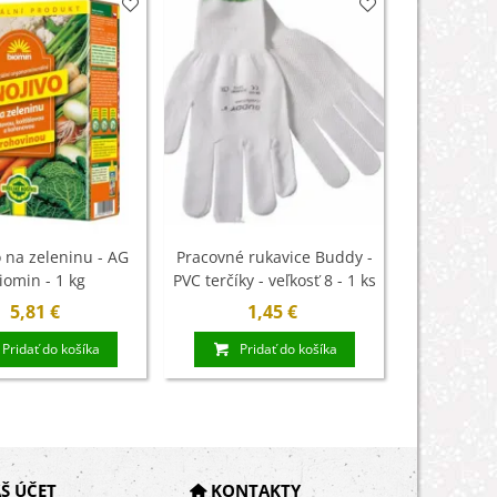
 na zeleninu - AG
Pracovné rukavice Buddy -
Letničky 
iomin - 1 kg
PVC terčíky - veľkosť 8 - 1 ks
sen v červe
- 0,9 g
5,81 €
1,45 €
1
Pridať do košíka
Pridať do košíka
Š ÚČET
KONTAKTY