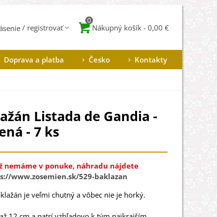
0
Nákupný košík
-
0,00 €
lásenie
Doprava a platba
Česko
Kontakty
ažán Listada de Gandia -
ná - 7 ks
ž nemáme v ponuke, náhradu nájdete
s://www.zosemien.sk/529-baklazan
klažán
je
veľmi
chutný
a
vôbec
nie je
horký
.
až
12
cm
a
patrí
vzhľadovo
k tým
najkrajším