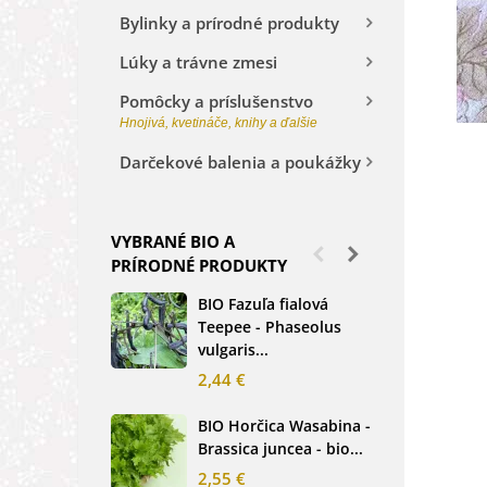
Bylinky a prírodné produkty
Lúky a trávne zmesi
Pomôcky a príslušenstvo
Hnojivá, kvetináče, knihy a ďalšie
Darčekové balenia a poukážky
VYBRANÉ BIO A
PRÍRODNÉ PRODUKTY
BIO Fazuľa fialová
BIO
Teepee - Phaseolus
Beta
vulgaris...
sem
2,44 €
2,3
BIO Horčica Wasabina -
BIO
Brassica juncea - bio...
čer
basi
2,55 €