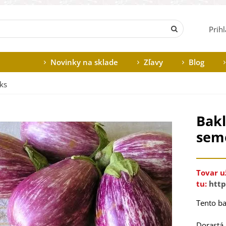
Prih
Novinky na sklade
Zľavy
Blog
ks
Bakl
seme
Tovar u
tu:
http
Tento
ba
Dorastá