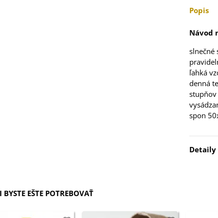
5 €
Popis
 Stévia sladká -
Návod n
via rebaudiana -
..
slnečné 
3 €
pravidel
ľahká vz
 Čakanka hlávková
denná te
tuno - Cichorium...
stupňov
vysádza
7 €
spon 50
Detaily
elina zvrátená -
folium resupinatum
 BYSTE EŠTE POTREBOVAŤ
4 €
ia ružová - Freesia -