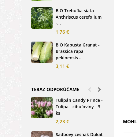
2,5
BIO Trebuľka siata -
Anthriscus cerefolium
BIO
-...
Ste
bio.
1,76 €
3,8
BIO Kapusta Granat -
Brassica rapa
BIO
pekinensis -...
Net
3,11 €
2,0
TERAZ ODPORÚČAME
Tulipán Candy Prince -
Ďat
Tulipa - cibuľoviny - 3
Tri
ks
-...
2,23 €
MOHLI
1,2
Sadbový cesnak Dukát
Fréz