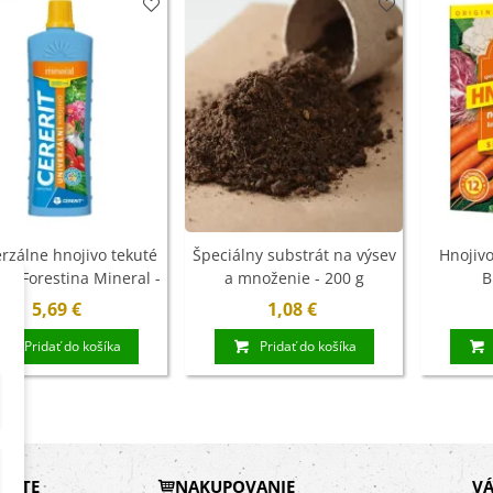
ľoviny - 3 ks
7 €
xínia Mont Blanc -
ningia - cibuľoviny
4 €
ábudka alpínska
rá - Myosotis
rzálne hnojivo tekuté
Špeciálny substrát na výsev
Hnojivo
stris -...
t - Forestina Mineral -
a množenie - 200 g
B
9 €
1 l
5,69 €
1,08 €
Pridať do košíka
Pridať do košíka
DÁTE
NAKUPOVANIE
VÁ