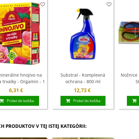
ľoviny - 3 ks
7 €
xínia Mont Blanc -
ningia - cibuľoviny
4 €
ábudka alpínska
rá - Myosotis
stris -...
inerálne hnojivo na
Substral - Komplexná
Nožnice n
a trvalky - Orgamin - 1
ochrana - 800 ml
S
9 €
kg
6,31 €
12,73 €
Pridať do košíka
Pridať do košíka
CH PRODUKTOV V TEJ ISTEJ KATEGÓRII: