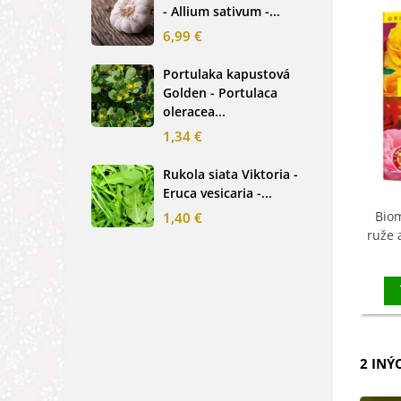
- Allium sativum -...
cibu
6,99 €
2,0
Portulaka kapustová
Glo
Golden - Portulaca
Sin
oleracea...
-...
1,34 €
2,6
Rukola siata Viktoria -
Nez
Eruca vesicaria -...
mod
alpe
Biom
1,40 €
ruže 
1,2
2 INÝ