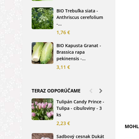
2,5
BIO Trebuľka siata -
Anthriscus cerefolium
BIO
-...
Ste
bio.
1,76 €
3,8
BIO Kapusta Granat -
Brassica rapa
BIO
pekinensis -...
Net
3,11 €
2,0
TERAZ ODPORÚČAME
Tulipán Candy Prince -
Ďat
Tulipa - cibuľoviny - 3
Tri
ks
-...
2,23 €
1,2
MOHLI
Sadbový cesnak Dukát
Fréz