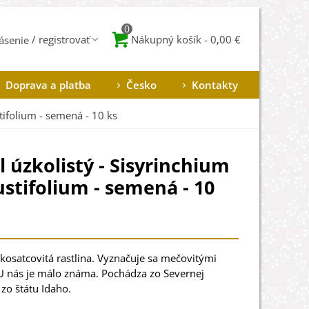
0
Nákupný košík
-
0,00 €
lásenie
Doprava a platba
Česko
Kontakty
tifolium - semená - 10 ks
l úzkolistý - Sisyrinchium
stifolium - semená - 10
 kosatcovitá rastlina. Vyznačuje sa mečovitými
 U nás je málo známa. Pochádza zo Severnej
zo štátu Idaho.