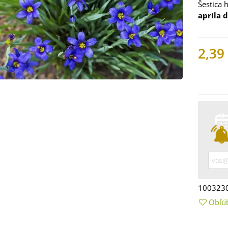
Šestica 
apríla d
2,39
Nemáme
 Mangold dúhový -
 vulgaris - bio
ená...
9 €
100323
 Bazalka pravá
Obľú
vená - Ocimum
licum -...