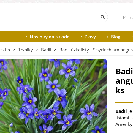
Prih
Novinky na sklade
Zľavy
Blog
stlín
>
Trvalky
>
Badil
>
Badil úzkolistý - Sisyrinchium angus
Badi
angu
ks
Badil
je
listami.
Ameriky 