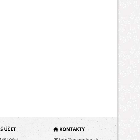
Š ÚČET
KONTAKTY
Môj účet
info@zosemien.sk