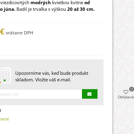
hviezdicovitých
modrých
kvietkov kvitne
od
o júna.
Badil je trvalka s výškou
20 až 30 cm.
 €
 na sklade
Upozorníme vás, keď bude produkt
skladom. Vložte váš e-mail.
0
Obľúbené
0
bené