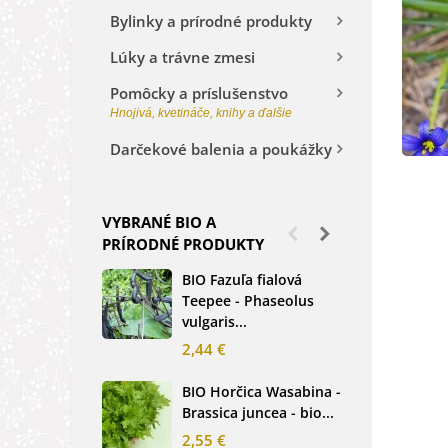
Bylinky a prírodné produkty
Lúky a trávne zmesi
Pomôcky a príslušenstvo
Hnojivá, kvetináče, knihy a ďalšie
Darčekové balenia a poukážky
VYBRANÉ BIO A
PRÍRODNÉ PRODUKTY
BIO Fazuľa fialová
BIO
Teepee - Phaseolus
Beta
vulgaris...
sem
2,44 €
2,3
BIO Horčica Wasabina -
BIO
Brassica juncea - bio...
čer
basi
2,55 €