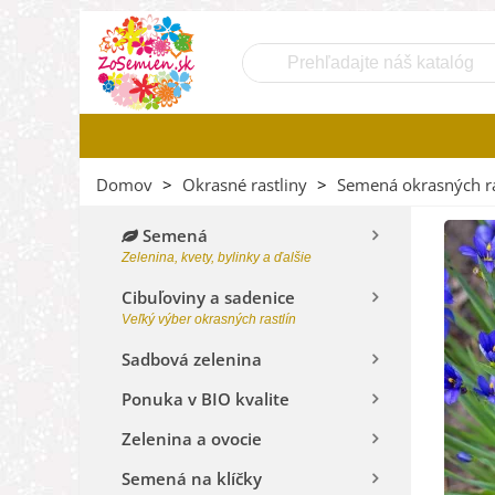
Domov
>
Okrasné rastliny
>
Semená okrasných ra
Semená
Zelenina, kvety, bylinky a ďalšie
Cibuľoviny a sadenice
Veľký výber okrasných rastlín
Sadbová zelenina
Ponuka v BIO kvalite
Zelenina a ovocie
Semená na klíčky