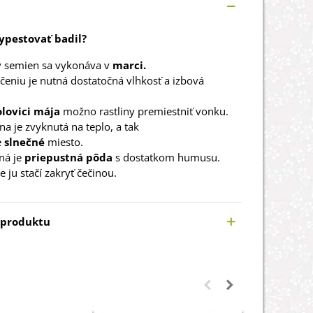
vypestovať badil?
v semien sa vykonáva v
marci.
íčeniu je nutná dostatočná vlhkosť a izbová
olovici mája
možno rastliny premiestniť vonku.
ina je zvyknutá na teplo, a tak
e
slnečné
miesto.
ná je
priepustná pôda
s dostatkom humusu.
e ju stačí zakryť čečinou.
 produktu