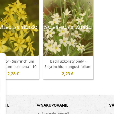
áme na sklade
Nemáme na sklade
l žltý - Sisyrinchium
Badil úzkolistý biely -
ornicum - semená - 10
Sisyrinchium angustifolium
ks
- semená - 20 ks
2,28 €
2,23 €
DÁTE
NAKUPOVANIE
VÁ
vy
Ako nakupovať?