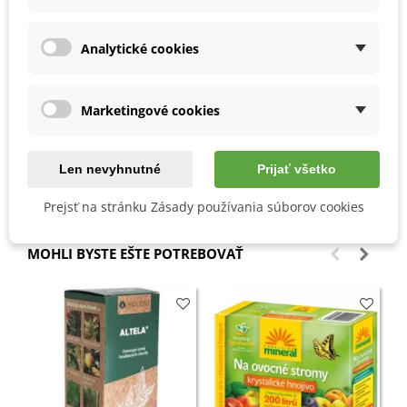
semienko klíči.
Substrát volíme dobre priepustný, kompostovitý.
Klíčenie najlepšie prebieha pri teplote nad 20 stupňov.
Analytické cookies
Rastline sa darí sa v polotieni, nenechávame ju na
priamom slnku.
Môžeme ju tvarovať do bonsajov.
Marketingové cookies
Len nevyhnutné
Prijať všetko
Detaily produktu
Prejsť na stránku Zásady používania súborov cookies
MOHLI BYSTE EŠTE POTREBOVAŤ