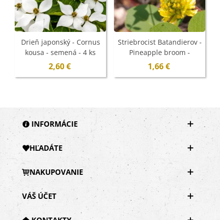
Drieň japonský - Cornus
Striebrocist Batandierov -
kousa - semená - 4 ks
Pineapple broom -
Argyrocytisus battandieri
2,60 €
1,66 €
- semená - 6 ks
INFORMÁCIE
HĽADÁTE
NAKUPOVANIE
VÁŠ ÚČET
KONTAKTY