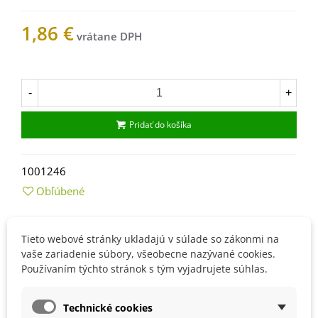
1,86 €
Na sklade
-
+
Pridať do košíka
1001246
Obľúbené
Popis
Tieto webové stránky ukladajú v súlade so zákonmi na
vaše zariadenie súbory, všeobecne nazývané cookies.
Návod na pestovanie Akácie
Používaním týchto stránok s tým vyjadrujete súhlas.
Semienka sa musia najprv namočiť do teplej vody a po
Technické cookies
dobu 24 hodín ich nechať vo vode, potom lepšie