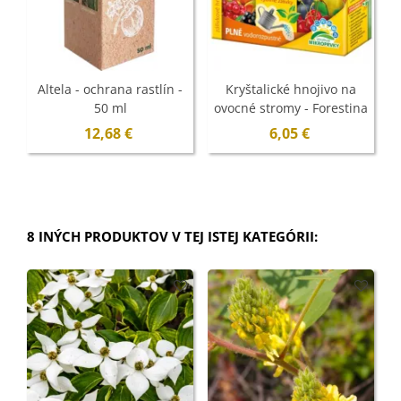
Altela - ochrana rastlín -
Kryštalické hnojivo na
50 ml
ovocné stromy - Forestina
Mineral - 400 g
12,68 €
6,05 €
8 INÝCH PRODUKTOV V TEJ ISTEJ KATEGÓRII: